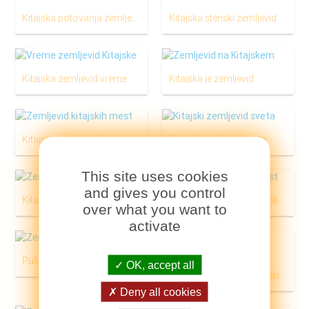
Kitajska potovanja zemljevidu
Kitajska stenski zemljevid
Kitajska zemljevid vreme
Kitajska je zemljevid
Kitajski mest zemljevid
Kitajski zemljevid sveta
This site uses cookies
and gives you control
Kitajskih provincah zemljevid
Mesta na Kitajskem zemljevid
over what you want to
activate
Puščav na Kitajskem zemljevid
OK, accept all
Podroben zemljevid Kitajske
Deny all cookies